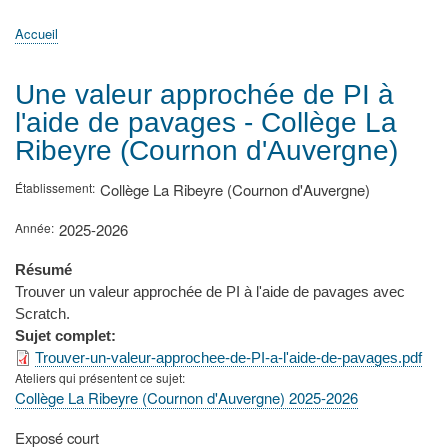
principale
Accueil
Actualités
MATh.en.JEANS ?
Régions et Ateliers
Créer, gérer un atelier
Sujets/Publications
Congrès
Accueil
Fil
d'Ariane
Une valeur approchée de PI à
l'aide de pavages - Collège La
Ribeyre (Cournon d'Auvergne)
Établissement
Collège La Ribeyre (Cournon d'Auvergne)
Année
2025-2026
Résumé
Trouver un valeur approchée de PI à l'aide de pavages avec
Scratch.
Sujet complet
Trouver-un-valeur-approchee-de-PI-a-l'aide-de-pavages.pdf
Ateliers qui présentent ce sujet
Collège La Ribeyre (Cournon d'Auvergne) 2025-2026
Type
Exposé court