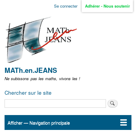
Aller
Se connecter
Adhérer - Nous soutenir
Menu
au
contenu
user
principal
non
identifié
MATh.en.JEANS
Ne subissons pas les maths, vivons les !
Chercher sur le site
Rechercher
Afficher — Navigation principale
Navigation