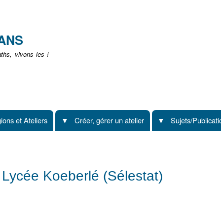
Aller
au
contenu
EANS
principal
hs, vivons les !
ions et Ateliers
Créer, gérer un atelier
Sujets/Publicat
- Lycée Koeberlé (Sélestat)