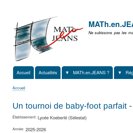
Menu
user
MATh.en.J
non
Ne subissons pas les mat
identifié
Accueil
Actualités
MATh.en.JEANS ?
Rég
Navigation
principale
Accueil
Fil
d'Ariane
Un tournoi de baby-foot parfait 
Établissement
Lycée Koeberlé (Sélestat)
Année
2025-2026