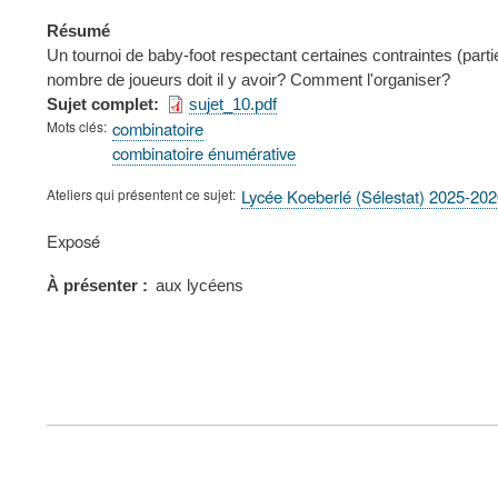
Résumé
Un tournoi de baby-foot respectant certaines contraintes (part
nombre de joueurs doit il y avoir? Comment l'organiser?
Sujet complet
sujet_10.pdf
Mots clés
combinatoire
combinatoire énumérative
Ateliers qui présentent ce sujet
Lycée Koeberlé (Sélestat) 2025-20
Type
Exposé
de
présentation
À présenter
aux lycéens
au
congrès
FOOTER
MENU