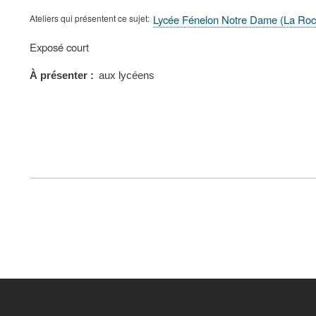
Ateliers qui présentent ce sujet
Lycée Fénelon Notre Dame (La Roc
Type
Exposé court
de
présentation
À présenter
aux lycéens
au
congrès
FOOTER
MENU