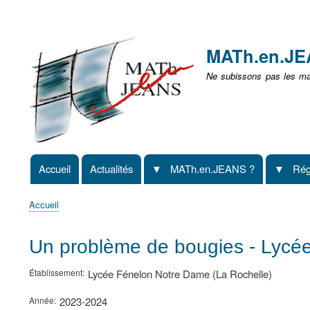
Menu
user
MATh.en.J
non
Ne subissons pas les mat
identifié
Accueil
Actualités
MATh.en.JEANS ?
Rég
Navigation
principale
Accueil
Fil
d'Ariane
Un problème de bougies - Lycé
Établissement
Lycée Fénelon Notre Dame (La Rochelle)
Année
2023-2024