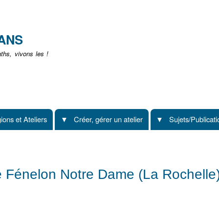
Aller
au
contenu
EANS
principal
hs, vivons les !
ions et Ateliers
Créer, gérer un atelier
Sujets/Publicat
e Fénelon Notre Dame (La Rochelle