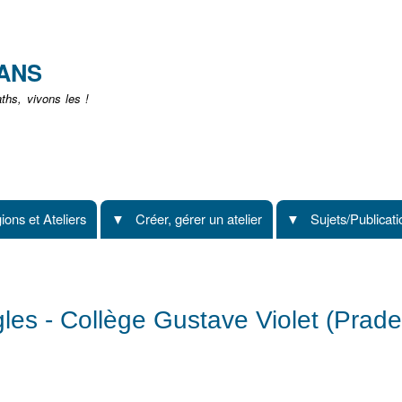
Aller
au
contenu
EANS
principal
hs, vivons les !
ions et Ateliers
Créer, gérer un atelier
Sujets/Publicat
gles - Collège Gustave Violet (Prade