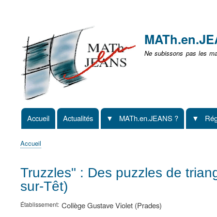
Menu
user
MATh.en.J
non
Ne subissons pas les mat
identifié
Accueil
Actualités
MATh.en.JEANS ?
Rég
Navigation
principale
Accueil
Fil
d'Ariane
Truzzles" : Des puzzles de trian
sur-Têt)
Établissement
Collège Gustave Violet (Prades)