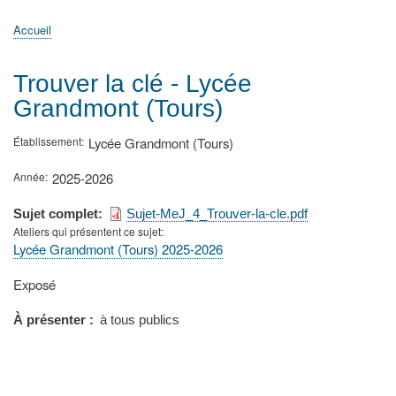
principale
Accueil
Actualités
MATh.en.JEANS ?
Régions et Ateliers
Créer, gérer un atelier
Sujets/Publications
Congrès
Accueil
Fil
d'Ariane
Trouver la clé - Lycée
Grandmont (Tours)
Établissement
Lycée Grandmont (Tours)
Année
2025-2026
Sujet complet
Sujet-MeJ_4_Trouver-la-cle.pdf
Ateliers qui présentent ce sujet
Lycée Grandmont (Tours) 2025-2026
Type
Exposé
de
présentation
À présenter
à tous publics
au
congrès