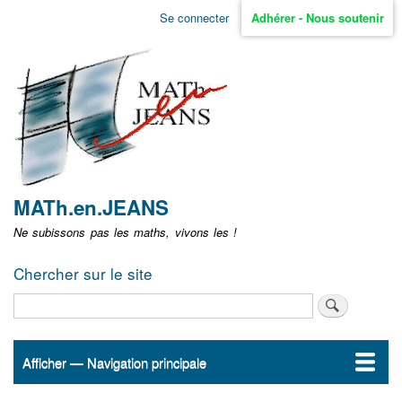
Aller
Se connecter
Adhérer - Nous soutenir
Menu
au
contenu
user
principal
non
identifié
MATh.en.JEANS
Ne subissons pas les maths, vivons les !
Chercher sur le site
Rechercher
Afficher — Navigation principale
Navigation