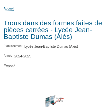
principale
Accueil
Actualités
MATh.en.JEANS ?
Régions et Ateliers
Créer, gérer un atelier
Sujets/Publications
Congrès
Accueil
Fil
d'Ariane
Trous dans des formes faites de
pièces carrées - Lycée Jean-
Baptiste Dumas (Alès)
Établissement
Lycée Jean-Baptiste Dumas (Alès)
Année
2024-2025
Type
Exposé
de
présentation
au
congrès