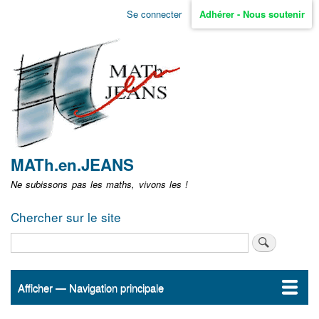
Aller
Se connecter
Adhérer - Nous soutenir
Menu
au
contenu
user
principal
non
identifié
MATh.en.JEANS
Ne subissons pas les maths, vivons les !
Chercher sur le site
Rechercher
Afficher — Navigation principale
Navigation