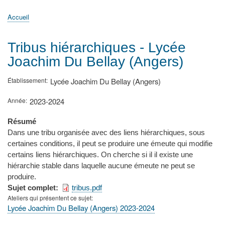
principale
Accueil
Actualités
MATh.en.JEANS ?
Régions et Ateliers
Créer, gérer un atelier
Sujets/Publications
Congrès
Accueil
Fil
d'Ariane
Tribus hiérarchiques - Lycée
Joachim Du Bellay (Angers)
Établissement
Lycée Joachim Du Bellay (Angers)
Année
2023-2024
Résumé
Dans une tribu organisée avec des liens hiérarchiques, sous
certaines conditions, il peut se produire une émeute qui modifie
certains liens hiérarchiques. On cherche si il il existe une
hiérarchie stable dans laquelle aucune émeute ne peut se
produire.
Sujet complet
tribus.pdf
Ateliers qui présentent ce sujet
Lycée Joachim Du Bellay (Angers) 2023-2024