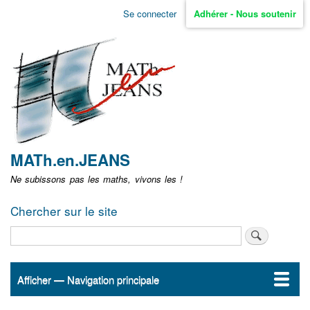
Aller
Se connecter
Adhérer - Nous soutenir
Menu
au
contenu
user
principal
non
identifié
MATh.en.JEANS
Ne subissons pas les maths, vivons les !
Chercher sur le site
Rechercher
Afficher — Navigation principale
Navigation