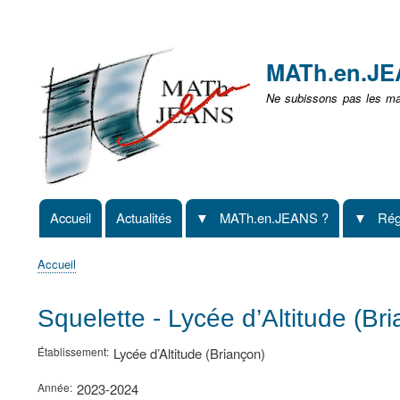
Menu
user
MATh.en.J
non
Ne subissons pas les mat
identifié
Accueil
Actualités
MATh.en.JEANS ?
Rég
Navigation
principale
Accueil
Fil
d'Ariane
Squelette - Lycée d’Altitude (Br
Établissement
Lycée d’Altitude (Briançon)
Année
2023-2024