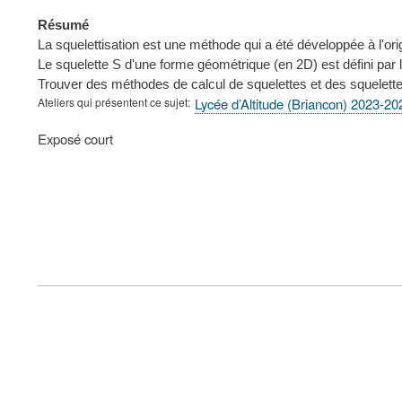
Résumé
La squelettisation est une méthode qui a été développée à l'o
Le squelette S d'une forme géométrique (en 2D) est défini pa
Trouver des méthodes de calcul de squelettes et des squelet
Ateliers qui présentent ce sujet
Lycée d’Altitude (Briancon) 2023-20
Type
Exposé court
de
présentation
au
congrès
FOOTER
MENU