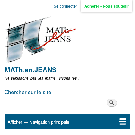
Aller
Se connecter
Adhérer - Nous soutenir
Menu
au
contenu
user
principal
non
identifié
MATh.en.JEANS
Ne subissons pas les maths, vivons les !
Chercher sur le site
Rechercher
Afficher — Navigation principale
Navigation