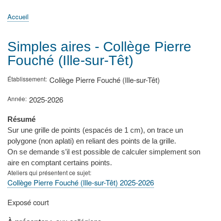
principale
Accueil
Actualités
MATh.en.JEANS ?
Régions et Ateliers
Créer, gérer un atelier
Sujets/Publications
Congrès
Accueil
Fil
d'Ariane
Simples aires - Collège Pierre
Fouché (Ille-sur-Têt)
Établissement
Collège Pierre Fouché (Ille-sur-Têt)
Année
2025-2026
Résumé
Sur une grille de points (espacés de 1 cm), on trace un
polygone (non aplati) en reliant des points de la grille.
On se demande s’il est possible de calculer simplement son
aire en comptant certains points.
Ateliers qui présentent ce sujet
Collège Pierre Fouché (Ille-sur-Têt) 2025-2026
Type
Exposé court
de
présentation