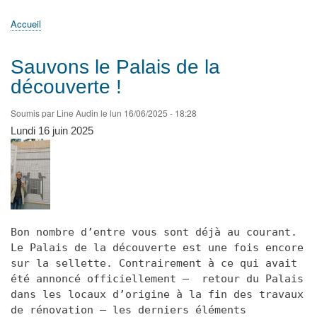
principale
Accueil
Actualités
MATh.en.JEANS ?
Régions et Ateliers
Créer, gérer un atelier
Sujets/Publications
Congrès
Accueil
Fil
d'Ariane
Sauvons le Palais de la
découverte !
Soumis par
Line Audin
le
lun 16/06/2025 - 18:28
Lundi 16 juin 2025
Bon nombre d’entre vous sont déjà au courant.
Le Palais de la découverte est une fois encore
sur la sellette. Contrairement à ce qui avait
été annoncé officiellement — retour du Palais
dans les locaux d’origine à la fin des travaux
de rénovation — les derniers éléments