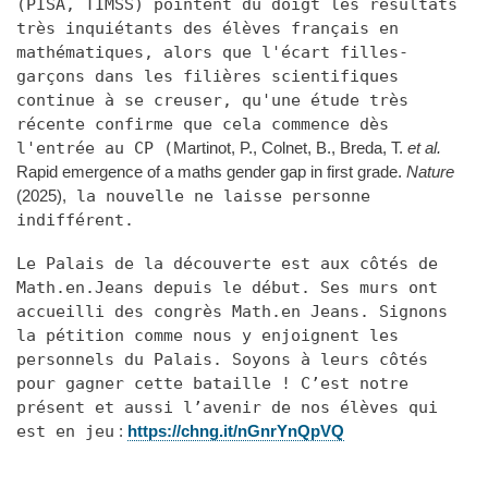
(PISA, TIMSS) pointent du doigt les résultats
très inquiétants des élèves français en
mathématiques, alors que l'écart filles-
garçons dans les filières scientifiques
continue à se creuser, qu'une étude très
récente confirme que cela commence dès
l'entrée au CP (
Martinot, P., Colnet, B., Breda, T.
et al.
Rapid emergence of a maths gender gap in first grade.
Nature
(2025),
la nouvelle ne laisse personne
indifférent.
Le Palais de la découverte est aux côtés de
Math.en.Jeans depuis le début. Ses murs ont
accueilli des congrès Math.en Jeans. Signons
la pétition comme nous y enjoignent les
personnels du Palais. Soyons à leurs côtés
pour gagner cette bataille ! C’est notre
présent et aussi l’avenir de nos élèves qui
est en jeu
:
https://chng.it/nGnrYnQpVQ