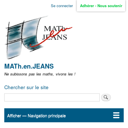
Aller
Se connecter
Adhérer - Nous soutenir
Menu
au
contenu
user
principal
non
identifié
MATh.en.JEANS
Ne subissons pas les maths, vivons les !
Chercher sur le site
Rechercher
Afficher — Navigation principale
Navigation