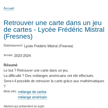
principale
Accueil
Actualités
MATh.en.JEANS ?
Régions et Ateliers
Créer, gérer un atelier
Sujets/Publications
Congrès
Accueil
Fil
d'Ariane
Retrouver une carte dans un jeu
de cartes - Lycée Frédéric Mistral
(Fresnes)
Établissement
Lycée Frédéric Mistral (Fresnes)
Année
2023-2024
Résumé
Le but ? Retrouver une carte dans un jeu.
La difficulté ? Des mélanges américains ont été effectués.
Sera-t-il possible de retrouver la carte grâce aux mathématiques
?
Mots clés
mélange de cartes
mélange américain
Ateliers qui présentent ce sujet