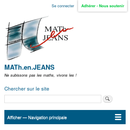
Aller
Se connecter
Adhérer - Nous soutenir
Menu
au
contenu
user
principal
non
identifié
MATh.en.JEANS
Ne subissons pas les maths, vivons les !
Chercher sur le site
Rechercher
Afficher — Navigation principale
Navigation