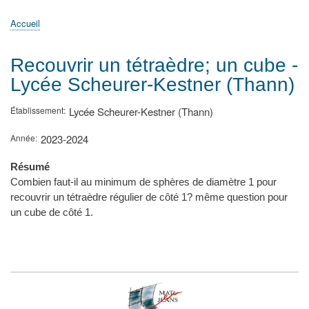
principale
Accueil
Actualités
MATh.en.JEANS ?
Régions et Ateliers
Créer, gérer un atelier
Sujets/Publications
Congrès
Accueil
Fil
d'Ariane
Recouvrir un tétraèdre; un cube -
Lycée Scheurer-Kestner (Thann)
Établissement
Lycée Scheurer-Kestner (Thann)
Année
2023-2024
Résumé
Combien faut-il au minimum de sphères de diamètre 1 pour
recouvrir un tétraèdre régulier de côté 1? même question pour
un cube de côté 1.