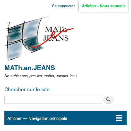
Aller
Se connecter
Adhérer - Nous soutenir
Menu
au
contenu
user
principal
non
identifié
MATh.en.JEANS
Ne subissons pas les maths, vivons les !
Chercher sur le site
Rechercher
Afficher — Navigation principale
Navigation