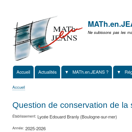
Menu
user
MATh.en.J
non
Ne subissons pas les mat
identifié
Accueil
Actualités
MATh.en.JEANS ?
Rég
Navigation
principale
Accueil
Fil
d'Ariane
Question de conservation de la 
Établissement
Lycée Edouard Branly (Boulogne-sur-mer)
Année
2025-2026