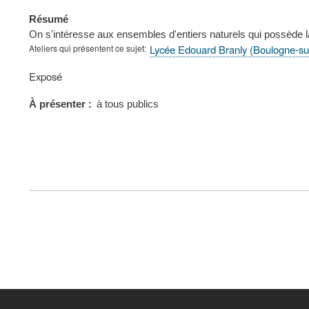
Résumé
On s'intéresse aux ensembles d'entiers naturels qui possède la 
Ateliers qui présentent ce sujet
Lycée Edouard Branly (Boulogne-su
Type
Exposé
de
présentation
À présenter
à tous publics
au
congrès
FOOTER
MENU