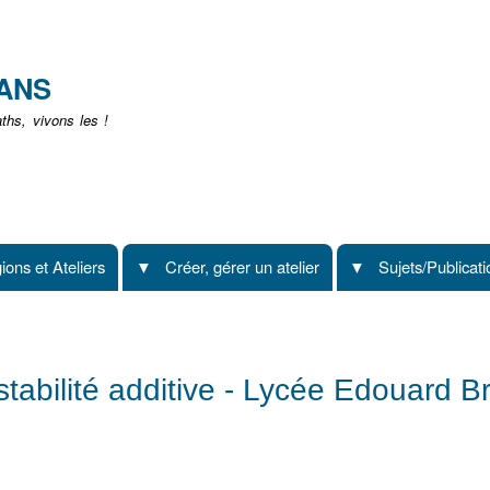
Aller
au
contenu
EANS
principal
hs, vivons les !
ions et Ateliers
Créer, gérer un atelier
Sujets/Publicat
stabilité additive - Lycée Edouard B