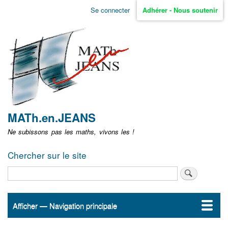
Aller
Se connecter
Adhérer - Nous soutenir
Menu
au
contenu
user
principal
non
identifié
MATh.en.JEANS
Ne subissons pas les maths, vivons les !
Chercher sur le site
Rechercher
Afficher — Navigation principale
Navigation