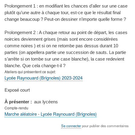
Prolongement 1 : en modifiant les chances d’aller sur une case
plutôt qu’une autre à chaque tour, est-ce que le résultat final
change beaucoup ? Peut-on dessiner n’importe quelle forme ?
Prolongement 2 : A chaque retour au point de départ, les cases
noircies deviennent grises (mais sont encore considérées
comme noires ) et si on ne retombe pas dessus durant 10
parties (on appellera partie une succession de sauts. La partie
s’arrête si on tombe sur une case blanche), la case redevient
blanche. Que cela change-t-il ?
Ateliers qui présentent ce sujet
Lycée Raynouard (Brignoles) 2023-2024
Type
Exposé court
de
présentation
À présenter
aux lycéens
au
Compte-rendu
congrès
Marche aléatoire - Lycée Raynouard (Brignoles)
Se connecter
pour publier des commentaires