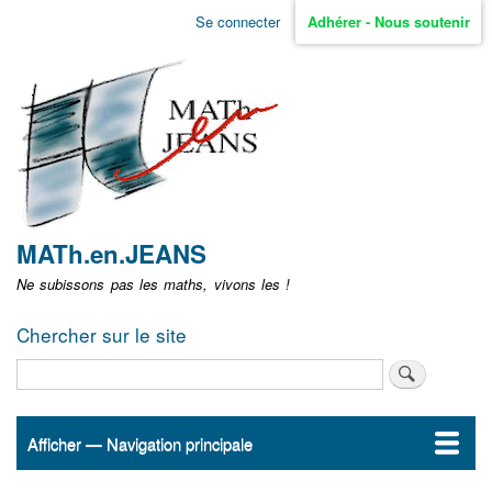
Aller
Se connecter
Adhérer - Nous soutenir
Menu
au
contenu
user
principal
non
identifié
MATh.en.JEANS
Ne subissons pas les maths, vivons les !
Chercher sur le site
Rechercher
Afficher — Navigation principale
Navigation