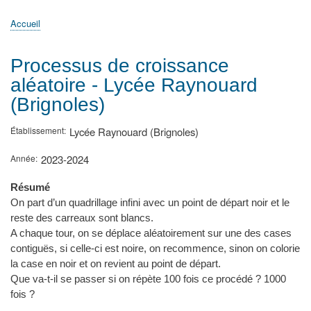
principale
Accueil
Actualités
MATh.en.JEANS ?
Régions et Ateliers
Créer, gérer un atelier
Sujets/Publications
Congrès
Accueil
Fil
d'Ariane
Processus de croissance
aléatoire - Lycée Raynouard
(Brignoles)
Établissement
Lycée Raynouard (Brignoles)
Année
2023-2024
Résumé
On part d’un quadrillage infini avec un point de départ noir et le
reste des carreaux sont blancs.
A chaque tour, on se déplace aléatoirement sur une des cases
contiguës, si celle-ci est noire, on recommence, sinon on colorie
la case en noir et on revient au point de départ.
Que va-t-il se passer si on répète 100 fois ce procédé ? 1000
fois ?