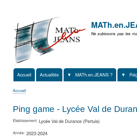
Menu
user
MATh.en.J
non
Ne subissons pas les mat
identifié
Accueil
Actualités
MATh.en.JEANS ?
Rég
Navigation
principale
Accueil
Fil
d'Ariane
Ping game - Lycée Val de Duranc
Établissement
Lycée Val de Durance (Pertuis)
Année
2023-2024