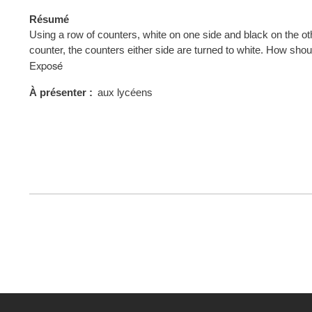
Résumé
Using a row of counters, white on one side and black on the oth
counter, the counters either side are turned to white. How sh
Type
Exposé
de
présentation
À présenter
aux lycéens
au
congrès
FOOTER
MENU