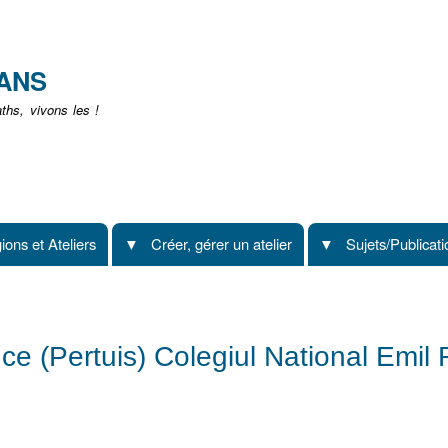
Aller
au
contenu
EANS
principal
hs, vivons les !
ions et Ateliers
Créer, gérer un atelier
Sujets/Publicat
e (Pertuis) Colegiul National Emil 