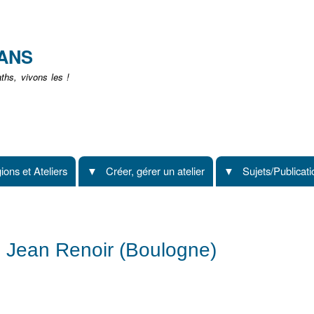
Aller
au
contenu
EANS
principal
hs, vivons les !
ions et Ateliers
Créer, gérer un atelier
Sujets/Publicat
ège Jean Renoir (Boulogne)