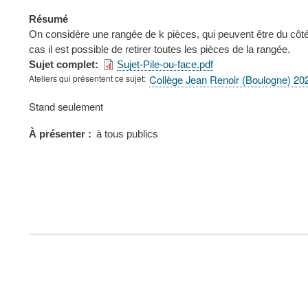
Résumé
On considère une rangée de k pièces, qui peuvent être du côté 
cas il est possible de retirer toutes les pièces de la rangée.
Sujet complet
Sujet-Pile-ou-face.pdf
Ateliers qui présentent ce sujet
Collège Jean Renoir (Boulogne) 20
Type
Stand seulement
de
présentation
À présenter
à tous publics
au
congrès
FOOTER
MENU