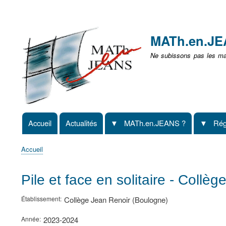
Menu
user
MATh.en.J
non
Ne subissons pas les mat
identifié
Accueil
Actualités
MATh.en.JEANS ?
Rég
Navigation
principale
Accueil
Fil
d'Ariane
Pile et face en solitaire - Coll
Établissement
Collège Jean Renoir (Boulogne)
Année
2023-2024