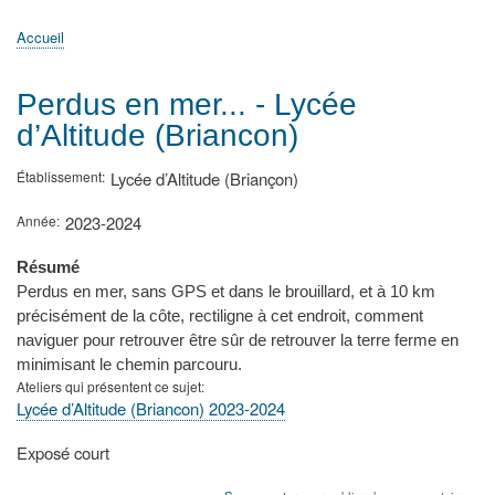
principale
Accueil
Actualités
MATh.en.JEANS ?
Régions et Ateliers
Créer, gérer un atelier
Sujets/Publications
Congrès
Accueil
Fil
d'Ariane
Perdus en mer... - Lycée
d’Altitude (Briancon)
Établissement
Lycée d’Altitude (Briançon)
Année
2023-2024
Résumé
Perdus en mer, sans GPS et dans le brouillard, et à 10 km
précisément de la côte, rectiligne à cet endroit, comment
naviguer pour retrouver être sûr de retrouver la terre ferme en
minimisant le chemin parcouru.
Ateliers qui présentent ce sujet
Lycée d’Altitude (Briancon) 2023-2024
Type
Exposé court
de
présentation