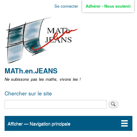
Aller
Se connecter
Adhérer - Nous soutenir
Menu
au
contenu
user
principal
non
identifié
MATh.en.JEANS
Ne subissons pas les maths, vivons les !
Chercher sur le site
Rechercher
Afficher — Navigation principale
Navigation