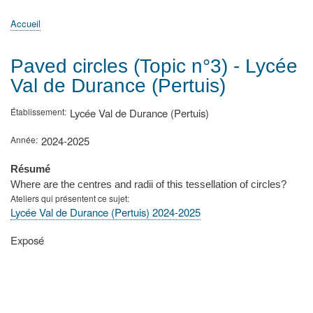
principale
Accueil
Actualités
MATh.en.JEANS ?
Régions et Ateliers
Créer, gérer un atelier
Sujets/Publications
Congrès
Accueil
Fil
d'Ariane
Paved circles (Topic n°3) - Lycée
Val de Durance (Pertuis)
Établissement
Lycée Val de Durance (Pertuis)
Année
2024-2025
Résumé
Where are the centres and radii of this tessellation of circles?
Ateliers qui présentent ce sujet
Lycée Val de Durance (Pertuis) 2024-2025
Type
Exposé
de
présentation
au
congrès