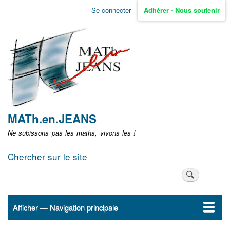
Aller
Se connecter
Adhérer - Nous soutenir
Menu
au
contenu
user
principal
non
identifié
MATh.en.JEANS
Ne subissons pas les maths, vivons les !
Chercher sur le site
Rechercher
Afficher — Navigation principale
Navigation