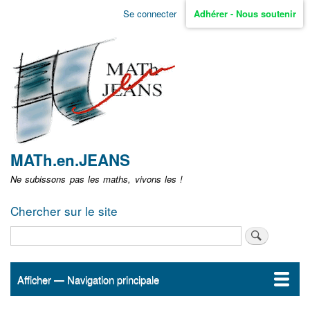
Aller
Se connecter
Adhérer - Nous soutenir
Menu
au
contenu
user
principal
non
identifié
MATh.en.JEANS
Ne subissons pas les maths, vivons les !
Chercher sur le site
Rechercher
Afficher — Navigation principale
Navigation