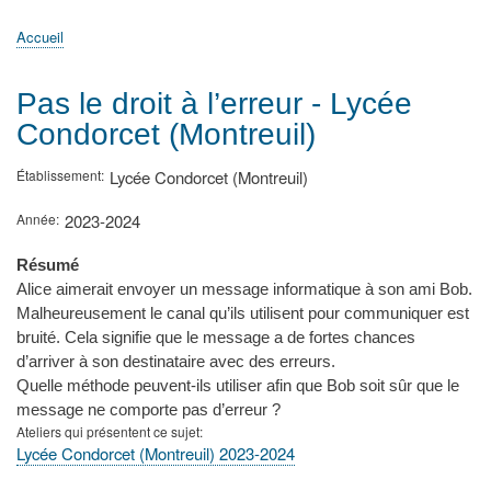
principale
Accueil
Actualités
MATh.en.JEANS ?
Régions et Ateliers
Créer, gérer un atelier
Sujets/Publications
Congrès
Accueil
Fil
d'Ariane
Pas le droit à l’erreur - Lycée
Condorcet (Montreuil)
Établissement
Lycée Condorcet (Montreuil)
Année
2023-2024
Résumé
Alice aimerait envoyer un message informatique à son ami Bob.
Malheureusement le canal qu’ils utilisent pour communiquer est
bruité. Cela signifie que le message a de fortes chances
d’arriver à son destinataire avec des erreurs.
Quelle méthode peuvent-ils utiliser afin que Bob soit sûr que le
message ne comporte pas d’erreur ?
Ateliers qui présentent ce sujet
Lycée Condorcet (Montreuil) 2023-2024