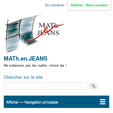
Aller
Se connecter
Adhérer - Nous soutenir
Menu
au
contenu
user
principal
non
identifié
MATh.en.JEANS
Ne subissons pas les maths, vivons les !
Chercher sur le site
Rechercher
Afficher — Navigation principale
Navigation