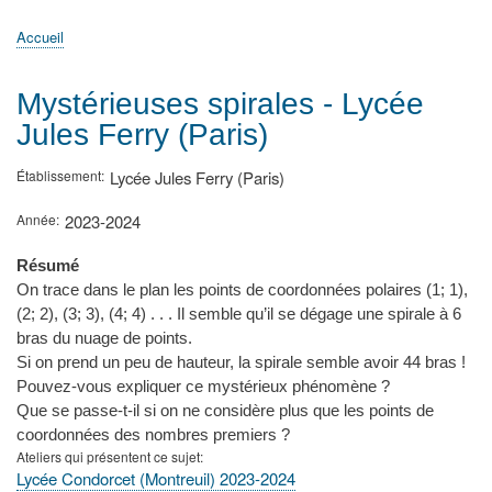
principale
Accueil
Actualités
MATh.en.JEANS ?
Régions et Ateliers
Créer, gérer un atelier
Sujets/Publications
Congrès
Accueil
Fil
d'Ariane
Mystérieuses spirales - Lycée
Jules Ferry (Paris)
Établissement
Lycée Jules Ferry (Paris)
Année
2023-2024
Résumé
On trace dans le plan les points de coordonnées polaires (1; 1),
(2; 2), (3; 3), (4; 4) . . . Il semble qu’il se dégage une spirale à 6
bras du nuage de points.
Si on prend un peu de hauteur, la spirale semble avoir 44 bras !
Pouvez-vous expliquer ce mystérieux phénomène ?
Que se passe-t-il si on ne considère plus que les points de
coordonnées des nombres premiers ?
Ateliers qui présentent ce sujet
Lycée Condorcet (Montreuil) 2023-2024