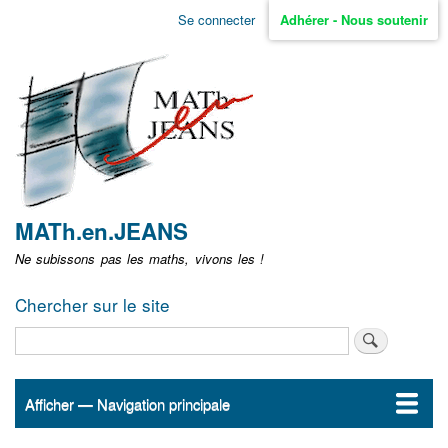
Aller
Se connecter
Adhérer - Nous soutenir
Menu
au
contenu
user
principal
non
identifié
MATh.en.JEANS
Ne subissons pas les maths, vivons les !
Chercher sur le site
Rechercher
Afficher — Navigation principale
Navigation