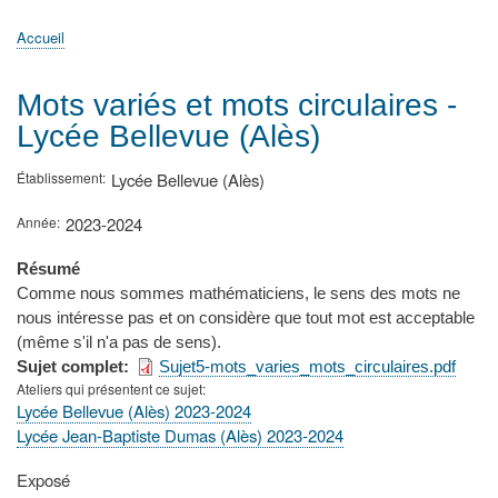
principale
Accueil
Actualités
MATh.en.JEANS ?
Régions et Ateliers
Créer, gérer un atelier
Sujets/Publications
Congrès
Accueil
Fil
d'Ariane
Mots variés et mots circulaires -
Lycée Bellevue (Alès)
Établissement
Lycée Bellevue (Alès)
Année
2023-2024
Résumé
Comme nous sommes mathématiciens, le sens des mots ne
nous intéresse pas et on considère que tout mot est acceptable
(même s'il n'a pas de sens).
Sujet complet
Sujet5-mots_varies_mots_circulaires.pdf
Ateliers qui présentent ce sujet
Lycée Bellevue (Alès) 2023-2024
Lycée Jean-Baptiste Dumas (Alès) 2023-2024
Type
Exposé
de