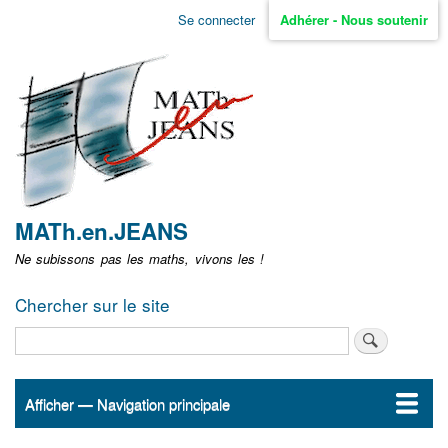
Aller
Se connecter
Adhérer - Nous soutenir
Menu
au
contenu
user
principal
non
identifié
MATh.en.JEANS
Ne subissons pas les maths, vivons les !
Chercher sur le site
Rechercher
Afficher — Navigation principale
Navigation