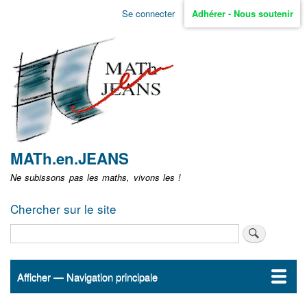
Aller
Se connecter
Adhérer - Nous soutenir
Menu
au
contenu
user
principal
non
identifié
MATh.en.JEANS
Ne subissons pas les maths, vivons les !
Chercher sur le site
Rechercher
Afficher — Navigation principale
Navigation