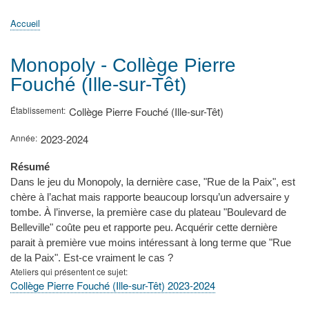
principale
Accueil
Actualités
MATh.en.JEANS ?
Régions et Ateliers
Créer, gérer un atelier
Sujets/Publications
Congrès
Accueil
Fil
d'Ariane
Monopoly - Collège Pierre
Fouché (Ille-sur-Têt)
Établissement
Collège Pierre Fouché (Ille-sur-Têt)
Année
2023-2024
Résumé
Dans le jeu du Monopoly, la dernière case, "Rue de la Paix", est
chère à l’achat mais rapporte beaucoup lorsqu’un adversaire y
tombe. À l’inverse, la première case du plateau "Boulevard de
Belleville" coûte peu et rapporte peu. Acquérir cette dernière
parait à première vue moins intéressant à long terme que "Rue
de la Paix". Est-ce vraiment le cas ?
Ateliers qui présentent ce sujet
Collège Pierre Fouché (Ille-sur-Têt) 2023-2024