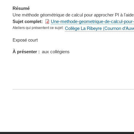
Résumé
Une méthode géométrique de calcul pour approcher PI à l'aide
Sujet complet
Une-methode-geometrique-de-calcul-pour-
Ateliers qui présentent ce sujet
Collège La Ribeyre (Cournon d'Auv
Type
Exposé court
de
présentation
À présenter
aux collégiens
au
congrès
FOOTER
MENU