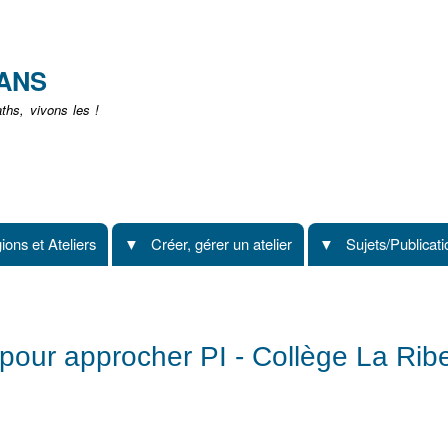
Aller
au
contenu
EANS
principal
hs, vivons les !
ions et Ateliers
Créer, gérer un atelier
Sujets/Publicat
pour approcher PI - Collège La Rib