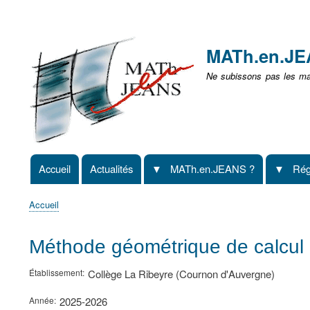
Menu
user
MATh.en.J
non
Ne subissons pas les mat
identifié
Accueil
Actualités
MATh.en.JEANS ?
Rég
Navigation
principale
Accueil
Fil
d'Ariane
Méthode géométrique de calcul 
Établissement
Collège La Ribeyre (Cournon d'Auvergne)
Année
2025-2026