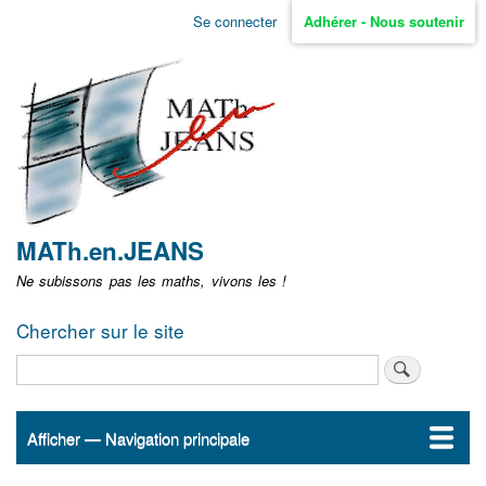
Aller
Se connecter
Adhérer - Nous soutenir
Menu
au
contenu
user
principal
non
identifié
MATh.en.JEANS
Ne subissons pas les maths, vivons les !
Chercher sur le site
Rechercher
Afficher — Navigation principale
Navigation