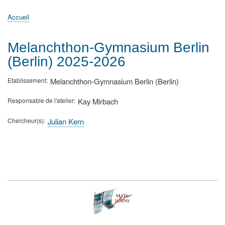
principale
Accueil
Actualités
MATh.en.JEANS ?
Régions et Ateliers
Créer, gérer un atelier
Sujets/Publications
Congrès
Accueil
Fil
d'Ariane
Melanchthon-Gymnasium Berlin
(Berlin) 2025-2026
Etablissement
Melanchthon-Gymnasium Berlin (Berlin)
Responsable de l'atelier
Kay Mirbach
Chercheur(s)
Julian Kern