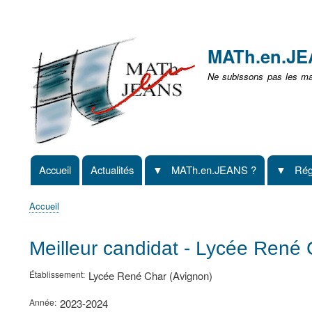
Menu
user
MATh.en.J
non
Ne subissons pas les mat
identifié
Accueil
Actualités
MATh.en.JEANS ?
Rég
Navigation
principale
Accueil
Fil
d'Ariane
Meilleur candidat - Lycée René 
Établissement
Lycée René Char (Avignon)
Année
2023-2024