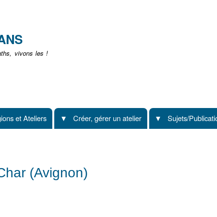
Aller
au
contenu
EANS
principal
hs, vivons les !
ions et Ateliers
Créer, gérer un atelier
Sujets/Publicat
Char (Avignon)