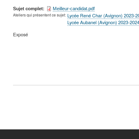
Sujet complet
Meilleur-candidat.pdf
Ateliers qui présentent ce sujet
Lycée René Char (Avignon) 2023-2
Lycée Aubanel (Avignon) 2023-202
Type
Exposé
de
présentation
au
congrès
FOOTER
MENU