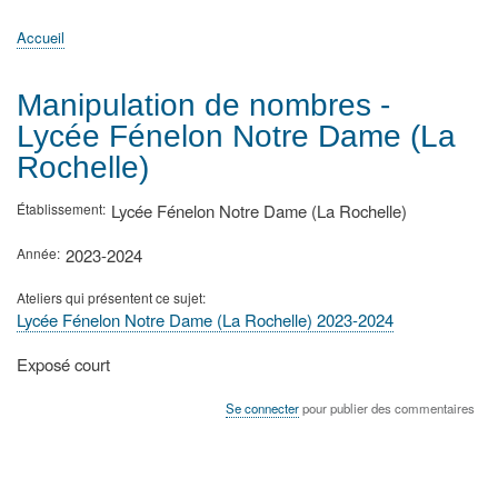
principale
Accueil
Actualités
MATh.en.JEANS ?
Régions et Ateliers
Créer, gérer un atelier
Sujets/Publications
Congrès
Accueil
Fil
d'Ariane
Manipulation de nombres -
Lycée Fénelon Notre Dame (La
Rochelle)
Établissement
Lycée Fénelon Notre Dame (La Rochelle)
Année
2023-2024
Ateliers qui présentent ce sujet
Lycée Fénelon Notre Dame (La Rochelle) 2023-2024
Type
Exposé court
de
présentation
Se connecter
pour publier des commentaires
au
congrès