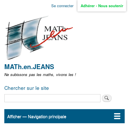
Aller
Se connecter
Adhérer - Nous soutenir
Menu
au
contenu
user
principal
non
identifié
MATh.en.JEANS
Ne subissons pas les maths, vivons les !
Chercher sur le site
Rechercher
Afficher — Navigation principale
Navigation