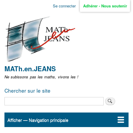
Aller
Se connecter
Adhérer - Nous soutenir
Menu
au
contenu
user
principal
non
identifié
MATh.en.JEANS
Ne subissons pas les maths, vivons les !
Chercher sur le site
Rechercher
Afficher — Navigation principale
Navigation