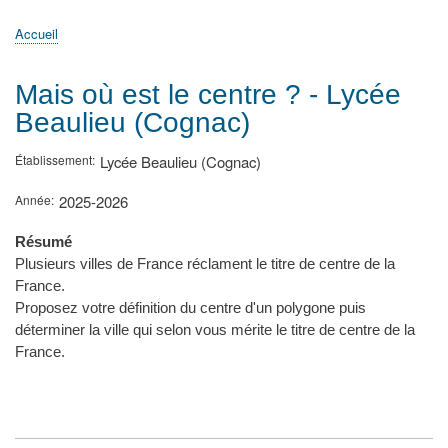
principale
Accueil
Actualités
MATh.en.JEANS ?
Régions et Ateliers
Créer, gérer un atelier
Sujets/Publications
Congrès
Accueil
Fil
d'Ariane
Mais où est le centre ? - Lycée
Beaulieu (Cognac)
Établissement
Lycée Beaulieu (Cognac)
Année
2025-2026
Résumé
Plusieurs villes de France réclament le titre de centre de la
France.
Proposez votre définition du centre d'un polygone puis
déterminer la ville qui selon vous mérite le titre de centre de la
France.