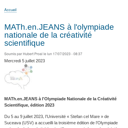
principale
Accueil
Actualités
MATh.en.JEANS ?
Régions et Ateliers
Créer, gérer un atelier
Sujets/Publications
Congrès
Accueil
Fil
d'Ariane
MATh.en.JEANS à l'olympiade
nationale de la créativité
scientifique
Soumis par
Hubert Proal
le
lun 17/07/2023 - 08:37
Mercredi 5 juillet 2023
MATh.en.JEANS à l'Olympiade Nationale de la Créativité
Scientifique, édition 2023
Du 5 au 9 juillet 2023, l’Université « Stefan cel Mare » de
Suceava (USV) a accueilli la troisième édition de l’Olympiade