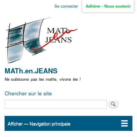
Aller
Se connecter
Adhérer - Nous soutenir
Menu
au
contenu
user
principal
non
identifié
MATh.en.JEANS
Ne subissons pas les maths, vivons les !
Chercher sur le site
Rechercher
Afficher — Navigation principale
Navigation