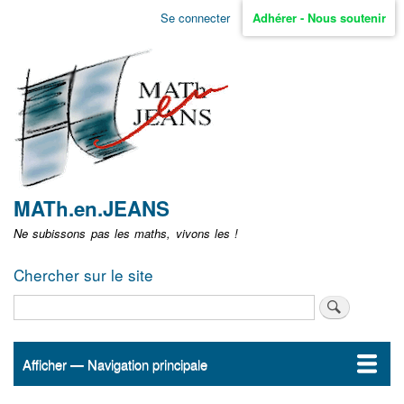
Aller
Se connecter
Adhérer - Nous soutenir
Menu
au
contenu
user
principal
non
identifié
MATh.en.JEANS
Ne subissons pas les maths, vivons les !
Chercher sur le site
Rechercher
Afficher — Navigation principale
Navigation