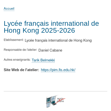
principale
Accueil
Actualités
MATh.en.JEANS ?
Régions et Ateliers
Créer, gérer un atelier
Sujets/Publications
Congrès
Accueil
Fil
d'Ariane
Lycée français international de
Hong Kong 2025-2026
Etablissement
Lycée français international de Hong Kong
Responsable de l'atelier
Daniel Cabane
Autres enseignants
Tarik Belmekki
Site Web de l'atelier
https://pim.fis.edu.hk/