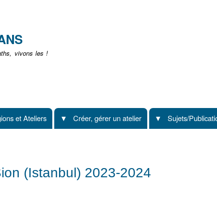
Aller
au
contenu
EANS
principal
hs, vivons les !
ions et Ateliers
Créer, gérer un atelier
Sujets/Publicat
ion (Istanbul) 2023-2024