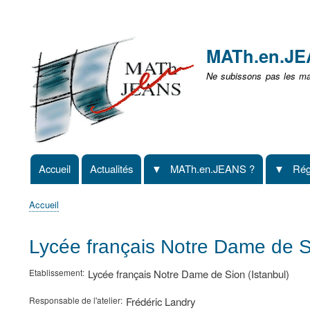
Menu
user
MATh.en.J
non
Ne subissons pas les mat
identifié
Accueil
Actualités
MATh.en.JEANS ?
Rég
Navigation
principale
Accueil
Fil
d'Ariane
Lycée français Notre Dame de S
Etablissement
Lycée français Notre Dame de Sion (Istanbul)
Responsable de l'atelier
Frédéric Landry