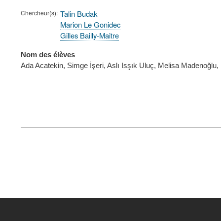
Chercheur(s)
Talin Budak
Marion Le Gonidec
Gilles Bailly-Maitre
Nom des élèves
Ada Acatekin, Simge İşeri, Aslı Isşık Uluç, Melisa Madenoğlu
FOOTER
MENU