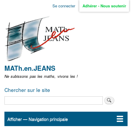
Aller
Se connecter
Adhérer - Nous soutenir
Menu
au
contenu
user
principal
non
identifié
MATh.en.JEANS
Ne subissons pas les maths, vivons les !
Chercher sur le site
Rechercher
Afficher — Navigation principale
Navigation