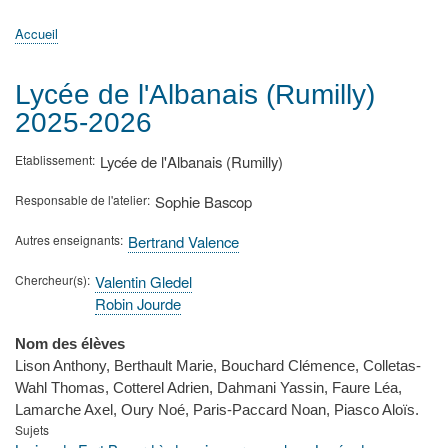
principale
Accueil
Actualités
MATh.en.JEANS ?
Régions et Ateliers
Créer, gérer un atelier
Sujets/Publications
Congrès
Accueil
Fil
d'Ariane
Lycée de l'Albanais (Rumilly)
2025-2026
Etablissement
Lycée de l'Albanais (Rumilly)
Responsable de l'atelier
Sophie Bascop
Autres enseignants
Bertrand Valence
Chercheur(s)
Valentin Gledel
Robin Jourde
Nom des élèves
Lison Anthony, Berthault Marie, Bouchard Clémence, Colletas-
Wahl Thomas, Cotterel Adrien, Dahmani Yassin, Faure Léa,
Lamarche Axel, Oury Noé, Paris-Paccard Noan, Piasco Aloïs.
Sujets