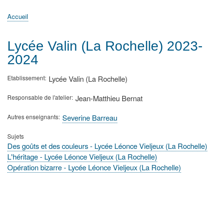
principale
Accueil
Actualités
MATh.en.JEANS ?
Régions et Ateliers
Créer, gérer un atelier
Sujets/Publications
Congrès
Accueil
Fil
d'Ariane
Lycée Valin (La Rochelle) 2023-
2024
Etablissement
Lycée Valin (La Rochelle)
Responsable de l'atelier
Jean-Matthieu Bernat
Autres enseignants
Severine Barreau
Sujets
Des goûts et des couleurs - Lycée Léonce Vieljeux (La Rochelle)
L'héritage - Lycée Léonce Vieljeux (La Rochelle)
Opération bizarre - Lycée Léonce Vieljeux (La Rochelle)