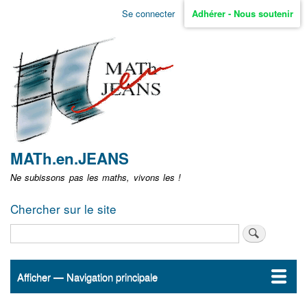
Aller
Se connecter
Adhérer - Nous soutenir
Menu
au
contenu
user
principal
non
identifié
MATh.en.JEANS
Ne subissons pas les maths, vivons les !
Chercher sur le site
Rechercher
Afficher — Navigation principale
Navigation