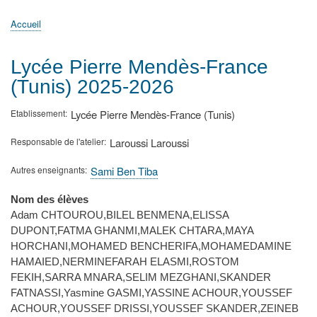
principale
Accueil
Actualités
MATh.en.JEANS ?
Régions et Ateliers
Créer, gérer un atelier
Sujets/Publications
Congrès
Accueil
Fil
d'Ariane
Lycée Pierre Mendès-France
(Tunis) 2025-2026
Etablissement
Lycée Pierre Mendès-France (Tunis)
Responsable de l'atelier
Laroussi Laroussi
Autres enseignants
Sami Ben Tiba
Nom des élèves
Adam CHTOUROU,BILEL BENMENA,ELISSA
DUPONT,FATMA GHANMI,MALEK CHTARA,MAYA
HORCHANI,MOHAMED BENCHERIFA,MOHAMEDAMINE
HAMAIED,NERMINEFARAH ELASMI,ROSTOM
FEKIH,SARRA MNARA,SELIM MEZGHANI,SKANDER
FATNASSI,Yasmine GASMI,YASSINE ACHOUR,YOUSSEF
ACHOUR,YOUSSEF DRISSI,YOUSSEF SKANDER,ZEINEB