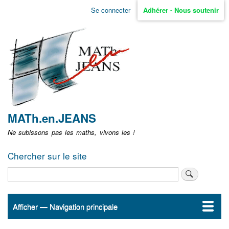
Aller
Se connecter
Adhérer - Nous soutenir
Menu
au
contenu
user
principal
non
identifié
MATh.en.JEANS
Ne subissons pas les maths, vivons les !
Chercher sur le site
Rechercher
Afficher — Navigation principale
Navigation