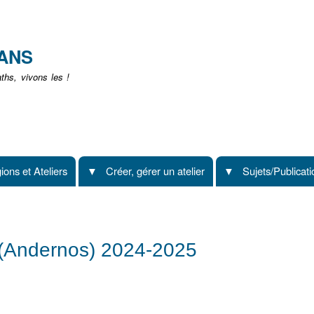
Aller
au
contenu
EANS
principal
hs, vivons les !
ions et Ateliers
Créer, gérer un atelier
Sujets/Publicat
 (Andernos) 2024-2025