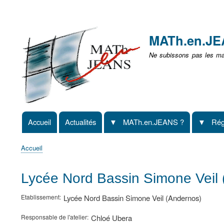
Menu
user
MATh.en.J
non
Ne subissons pas les mat
identifié
Accueil
Actualités
MATh.en.JEANS ?
Rég
Navigation
principale
Accueil
Fil
d'Ariane
Lycée Nord Bassin Simone Veil
Etablissement
Lycée Nord Bassin Simone Veil (Andernos)
Responsable de l'atelier
Chloé Ubera