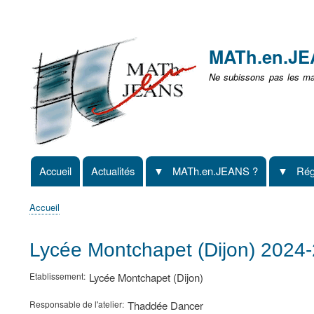
Menu
user
MATh.en.J
non
Ne subissons pas les mat
identifié
Accueil
Actualités
MATh.en.JEANS ?
Rég
Navigation
principale
Accueil
Fil
d'Ariane
Lycée Montchapet (Dijon) 2024
Etablissement
Lycée Montchapet (Dijon)
Responsable de l'atelier
Thaddée Dancer