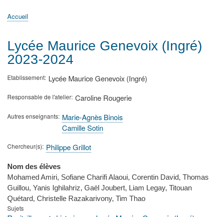
principale
Accueil
Actualités
MATh.en.JEANS ?
Régions et Ateliers
Créer, gérer un atelier
Sujets/Publications
Congrès
Accueil
Fil
d'Ariane
Lycée Maurice Genevoix (Ingré)
2023-2024
Etablissement
Lycée Maurice Genevoix (Ingré)
Responsable de l'atelier
Caroline Rougerie
Autres enseignants
Marie-Agnès Binois
Camille Sotin
Chercheur(s)
Philippe Grillot
Nom des élèves
Mohamed Amiri, Sofiane Charifi Alaoui, Corentin David, Thomas
Guillou, Yanis Ighilahriz, Gaël Joubert, Liam Legay, Titouan
Quétard, Christelle Razakarivony, Tim Thao
Sujets