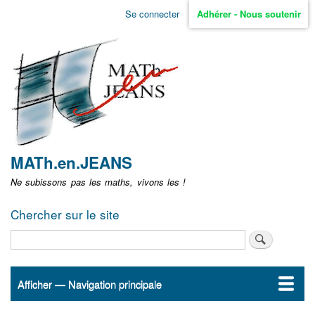
Aller
Se connecter
Adhérer - Nous soutenir
Menu
au
contenu
user
principal
non
identifié
MATh.en.JEANS
Ne subissons pas les maths, vivons les !
Chercher sur le site
Rechercher
Afficher — Navigation principale
Navigation