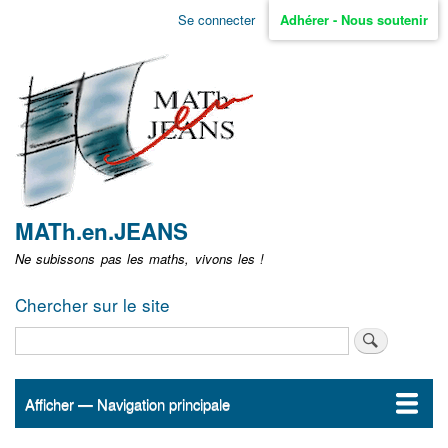
Aller
Se connecter
Adhérer - Nous soutenir
Menu
au
contenu
user
principal
non
identifié
MATh.en.JEANS
Ne subissons pas les maths, vivons les !
Chercher sur le site
Rechercher
Afficher — Navigation principale
Navigation