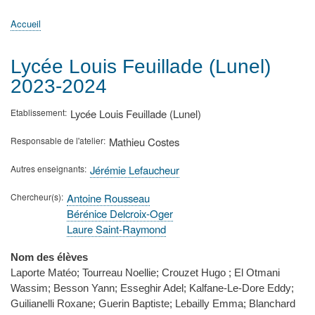
principale
Accueil
Actualités
MATh.en.JEANS ?
Régions et Ateliers
Créer, gérer un atelier
Sujets/Publications
Congrès
Accueil
Fil
d'Ariane
Lycée Louis Feuillade (Lunel)
2023-2024
Etablissement
Lycée Louis Feuillade (Lunel)
Responsable de l'atelier
Mathieu Costes
Autres enseignants
Jérémie Lefaucheur
Chercheur(s)
Antoine Rousseau
Bérénice Delcroix-Oger
Laure Saint-Raymond
Nom des élèves
Laporte Matéo; Tourreau Noellie; Crouzet Hugo ; El Otmani
Wassim; Besson Yann; Esseghir Adel; Kalfane-Le-Dore Eddy;
Guilianelli Roxane; Guerin Baptiste; Lebailly Emma; Blanchard