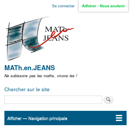
Aller
Se connecter
Adhérer - Nous soutenir
Menu
au
contenu
user
principal
non
identifié
MATh.en.JEANS
Ne subissons pas les maths, vivons les !
Chercher sur le site
Rechercher
Afficher — Navigation principale
Navigation