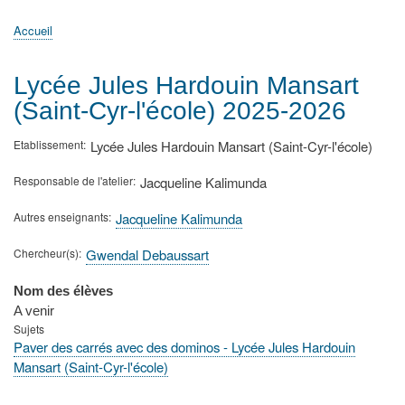
principale
Accueil
Actualités
MATh.en.JEANS ?
Régions et Ateliers
Créer, gérer un atelier
Sujets/Publications
Congrès
Accueil
Fil
d'Ariane
Lycée Jules Hardouin Mansart
(Saint-Cyr-l'école) 2025-2026
Etablissement
Lycée Jules Hardouin Mansart (Saint-Cyr-l'école)
Responsable de l'atelier
Jacqueline Kalimunda
Autres enseignants
Jacqueline Kalimunda
Chercheur(s)
Gwendal Debaussart
Nom des élèves
A venir
Sujets
Paver des carrés avec des dominos - Lycée Jules Hardouin
Mansart (Saint-Cyr-l'école)