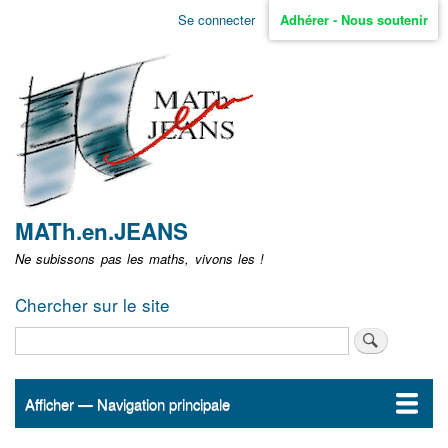
Aller
Se connecter
Adhérer - Nous soutenir
Menu
au
contenu
user
principal
non
identifié
MATh.en.JEANS
Ne subissons pas les maths, vivons les !
Chercher sur le site
Rechercher
Afficher — Navigation principale
Navigation