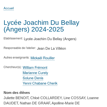
principale
Accueil
Actualités
MATh.en.JEANS ?
Régions et Ateliers
Créer, gérer un atelier
Sujets/Publications
Congrès
Accueil
Fil
d'Ariane
Lycée Joachim Du Bellay
(Angers) 2024-2025
Etablissement
Lycée Joachim Du Bellay (Angers)
Responsable de l'atelier
Jean De La Villéon
Autres enseignants
Mickaël Rouiller
Chercheur(s)
William Frémont
Marianne Curely
Solune Denis
Yenni Chabane Cherik
Nom des élèves
Juliette BENOIT, Chloé COLLARDEY, Line COSSAY, Loanne
DAUDET, Nathan DE GRAAF, Apolline-Marie DE