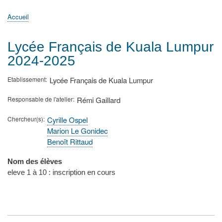
principale
Accueil
Actualités
MATh.en.JEANS ?
Régions et Ateliers
Créer, gérer un atelier
Sujets/Publications
Congrès
Accueil
Fil
d'Ariane
Lycée Français de Kuala Lumpur
2024-2025
Etablissement
Lycée Français de Kuala Lumpur
Responsable de l'atelier
Rémi Gaillard
Chercheur(s)
Cyrille Ospel
Marion Le Gonidec
Benoît Rittaud
Nom des élèves
eleve 1 à 10 : inscription en cours