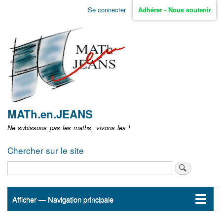
Aller
Se connecter
Adhérer - Nous soutenir
Menu
au
contenu
user
principal
non
identifié
MATh.en.JEANS
Ne subissons pas les maths, vivons les !
Chercher sur le site
Rechercher
Afficher — Navigation principale
Navigation