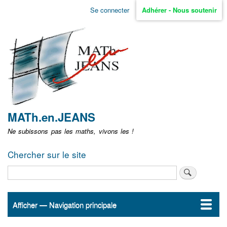
Aller
Se connecter
Adhérer - Nous soutenir
Menu
au
contenu
user
principal
non
identifié
MATh.en.JEANS
Ne subissons pas les maths, vivons les !
Chercher sur le site
Rechercher
Afficher — Navigation principale
Navigation