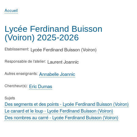
principale
Accueil
Actualités
MATh.en.JEANS ?
Régions et Ateliers
Créer, gérer un atelier
Sujets/Publications
Congrès
Accueil
Fil
d'Ariane
Lycée Ferdinand Buisson
(Voiron) 2025-2026
Etablissement
Lycée Ferdinand Buisson (Voiron)
Responsable de l'atelier
Laurent Joannic
Autres enseignants
Annabelle Joannic
Chercheur(s)
Eric Dumas
Sujets
Des segments et des points - Lycée Ferdinand Buisson (Voiron)
Le canard et le loup - Lycée Ferdinand Buisson (Voiron)
Des nombres au carré - Lycée Ferdinand Buisson (Voiron)