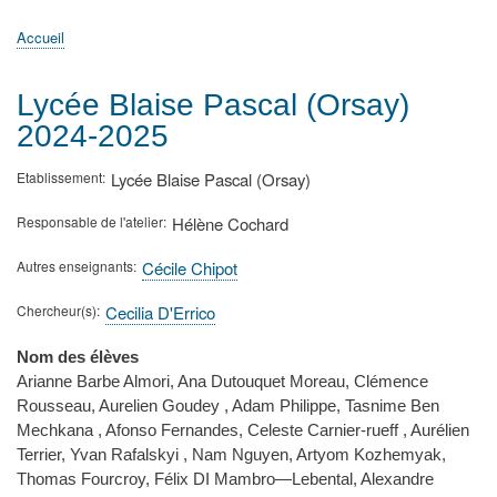
principale
Accueil
Actualités
MATh.en.JEANS ?
Régions et Ateliers
Créer, gérer un atelier
Sujets/Publications
Congrès
Accueil
Fil
d'Ariane
Lycée Blaise Pascal (Orsay)
2024-2025
Etablissement
Lycée Blaise Pascal (Orsay)
Responsable de l'atelier
Hélène Cochard
Autres enseignants
Cécile Chipot
Chercheur(s)
Cecilia D'Errico
Nom des élèves
Arianne Barbe Almori, Ana Dutouquet Moreau, Clémence
Rousseau, Aurelien Goudey , Adam Philippe, Tasnime Ben
Mechkana , Afonso Fernandes, Celeste Carnier-rueff , Aurélien
Terrier, Yvan Rafalskyi , Nam Nguyen, Artyom Kozhemyak,
Thomas Fourcroy, Félix DI Mambro—Lebental, Alexandre