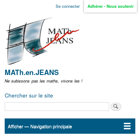
Aller
Se connecter
Adhérer - Nous soutenir
Menu
au
contenu
user
principal
non
identifié
MATh.en.JEANS
Ne subissons pas les maths, vivons les !
Chercher sur le site
Rechercher
Afficher — Navigation principale
Navigation