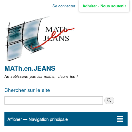
Aller
Se connecter
Adhérer - Nous soutenir
Menu
au
contenu
user
principal
non
identifié
MATh.en.JEANS
Ne subissons pas les maths, vivons les !
Chercher sur le site
Rechercher
Afficher — Navigation principale
Navigation