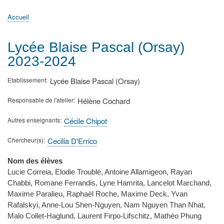
principale
Accueil
Actualités
MATh.en.JEANS ?
Régions et Ateliers
Créer, gérer un atelier
Sujets/Publications
Congrès
Accueil
Fil
d'Ariane
Lycée Blaise Pascal (Orsay)
2023-2024
Etablissement
Lycée Blaise Pascal (Orsay)
Responsable de l'atelier
Hélène Cochard
Autres enseignants
Cécile Chipot
Chercheur(s)
Cecilia D'Errico
Nom des élèves
Lucie Correia, Elodie Troublé, Antoine Allamigeon, Rayan
Chabbi, Romane Ferrandis, Lyne Hamrita, Lancelot Marchand,
Maxime Paralieu, Raphaël Roche, Maxime Deck, Yvan
Rafalskyi, Anne-Lou Shen-Nguyen, Nam Nguyen Than Nhat,
Malo Collet-Haglund, Laurent Firpo-Lifschitz, Mathéo Phung