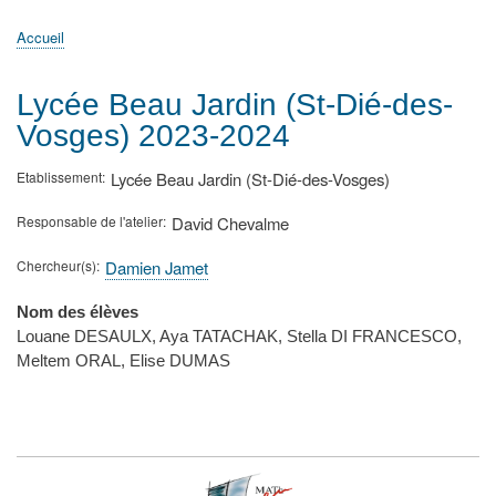
principale
Accueil
Actualités
MATh.en.JEANS ?
Régions et Ateliers
Créer, gérer un atelier
Sujets/Publications
Congrès
Accueil
Fil
d'Ariane
Lycée Beau Jardin (St-Dié-des-
Vosges) 2023-2024
Etablissement
Lycée Beau Jardin (St-Dié-des-Vosges)
Responsable de l'atelier
David Chevalme
Chercheur(s)
Damien Jamet
Nom des élèves
Louane DESAULX, Aya TATACHAK, Stella DI FRANCESCO,
Meltem ORAL, Elise DUMAS