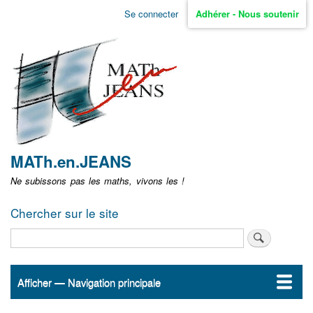
Aller
Se connecter
Adhérer - Nous soutenir
Menu
au
contenu
user
principal
non
identifié
MATh.en.JEANS
Ne subissons pas les maths, vivons les !
Chercher sur le site
Rechercher
Afficher — Navigation principale
Navigation