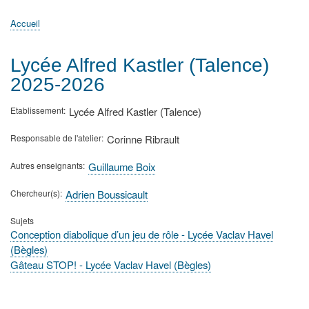
principale
Accueil
Actualités
MATh.en.JEANS ?
Régions et Ateliers
Créer, gérer un atelier
Sujets/Publications
Congrès
Accueil
Fil
d'Ariane
Lycée Alfred Kastler (Talence)
2025-2026
Etablissement
Lycée Alfred Kastler (Talence)
Responsable de l'atelier
Corinne Ribrault
Autres enseignants
Guillaume Boix
Chercheur(s)
Adrien Boussicault
Sujets
Conception diabolique d’un jeu de rôle - Lycée Vaclav Havel
(Bègles)
Gâteau STOP! - Lycée Vaclav Havel (Bègles)