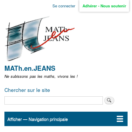
Aller
Se connecter
Adhérer - Nous soutenir
Menu
au
contenu
user
principal
non
identifié
MATh.en.JEANS
Ne subissons pas les maths, vivons les !
Chercher sur le site
Rechercher
Afficher — Navigation principale
Navigation