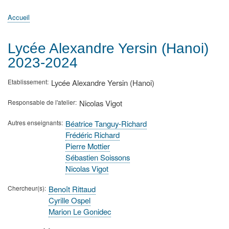
principale
Accueil
Actualités
MATh.en.JEANS ?
Régions et Ateliers
Créer, gérer un atelier
Sujets/Publications
Congrès
Accueil
Fil
d'Ariane
Lycée Alexandre Yersin (Hanoi)
2023-2024
Etablissement
Lycée Alexandre Yersin (Hanoi)
Responsable de l'atelier
Nicolas Vigot
Autres enseignants
Béatrice Tanguy-Richard
Frédéric Richard
Pierre Mottier
Sébastien Soissons
Nicolas Vigot
Chercheur(s)
Benoît Rittaud
Cyrille Ospel
Marion Le Gonidec