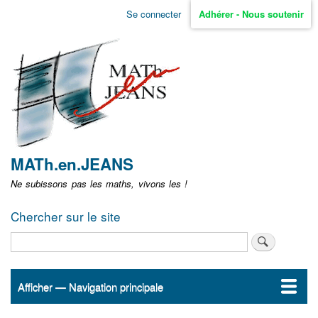
Aller
Se connecter
Adhérer - Nous soutenir
Menu
au
contenu
user
principal
non
identifié
MATh.en.JEANS
Ne subissons pas les maths, vivons les !
Chercher sur le site
Rechercher
Afficher — Navigation principale
Navigation