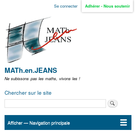
Aller
Se connecter
Adhérer - Nous soutenir
Menu
au
contenu
user
principal
non
identifié
MATh.en.JEANS
Ne subissons pas les maths, vivons les !
Chercher sur le site
Rechercher
Afficher — Navigation principale
Navigation