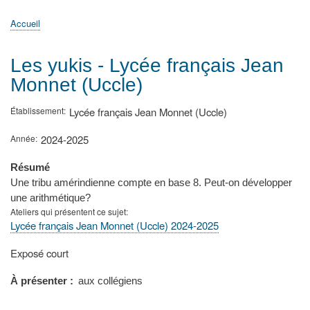
principale
Accueil
Actualités
MATh.en.JEANS ?
Régions et Ateliers
Créer, gérer un atelier
Sujets/Publications
Congrès
Accueil
Fil
d'Ariane
Les yukis - Lycée français Jean
Monnet (Uccle)
Établissement
Lycée français Jean Monnet (Uccle)
Année
2024-2025
Résumé
Une tribu amérindienne compte en base 8. Peut-on développer
une arithmétique?
Ateliers qui présentent ce sujet
Lycée français Jean Monnet (Uccle) 2024-2025
Type
Exposé court
de
présentation
À présenter
aux collégiens
au
congrès