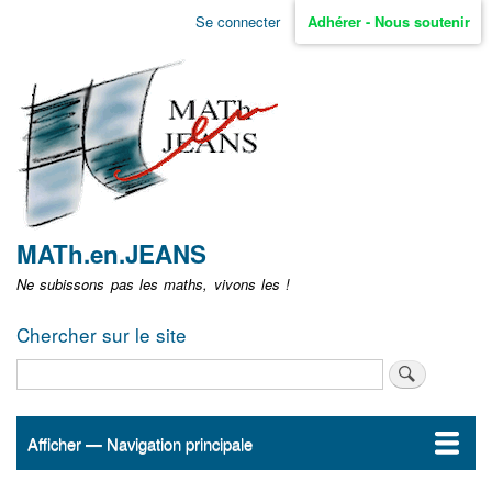
Aller
Se connecter
Adhérer - Nous soutenir
Menu
au
contenu
user
principal
non
identifié
MATh.en.JEANS
Ne subissons pas les maths, vivons les !
Chercher sur le site
Rechercher
Afficher — Navigation principale
Navigation