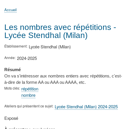
principale
Accueil
Actualités
MATh.en.JEANS ?
Régions et Ateliers
Créer, gérer un atelier
Sujets/Publications
Congrès
Accueil
Fil
d'Ariane
Les nombres avec répétitions -
Lycée Stendhal (Milan)
Établissement
Lycée Stendhal (Milan)
Année
2024-2025
Résumé
On va s'intéresser aux nombres entiers avec répétitions, c'est-
à-dire de la forme AA ou AAA ou AAAA, etc.
Mots clés
répétition
nombre
Ateliers qui présentent ce sujet
Lycée Stendhal (Milan) 2024-2025
Type
Exposé
de
présentation